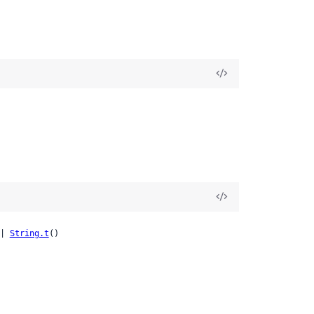
| 
String.t
()