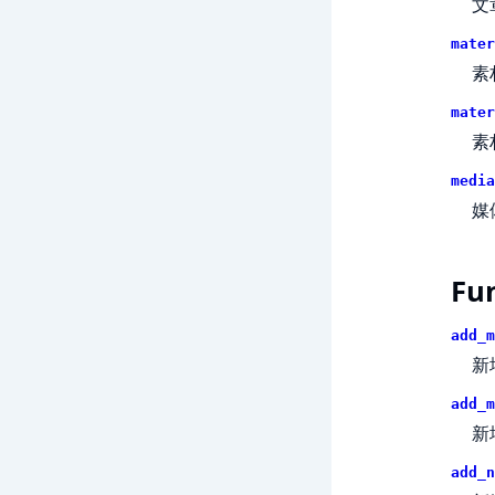
文
mater
素
mater
素
media
媒
Fu
add_m
新
add_m
新
add_n