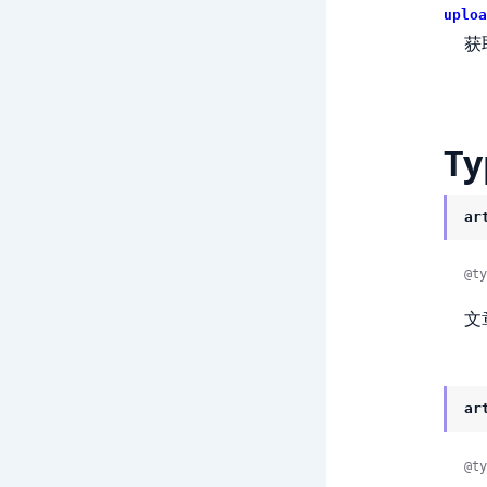
uploa
获
Ty
ar
@ty
文
ar
@ty