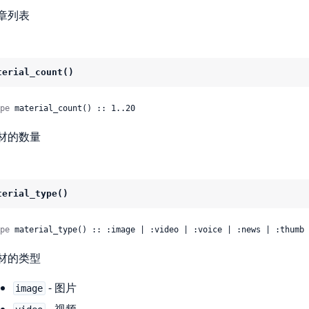
章列表
terial_count()
pe
 material_count() :: 1..20
材的数量
terial_type()
pe
 material_type() :: :image | :video | :voice | :news | :thumb 
材的类型
- 图片
image