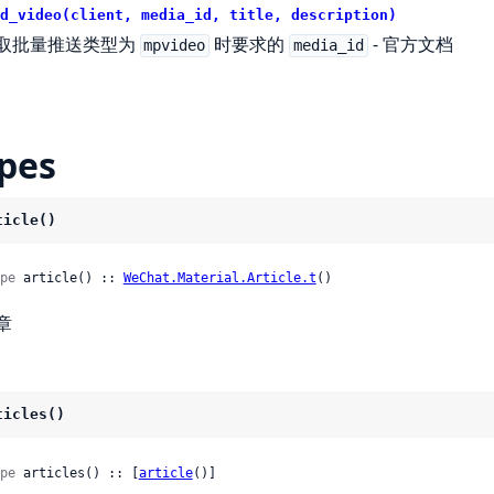
d_video(client, media_id, title, description)
取批量推送类型为
时要求的
-
官方文档
mpvideo
media_id
pes
ticle()
pe
 article() :: 
WeChat.Material.Article.t
()
章
ticles()
pe
 articles() :: [
article
()]