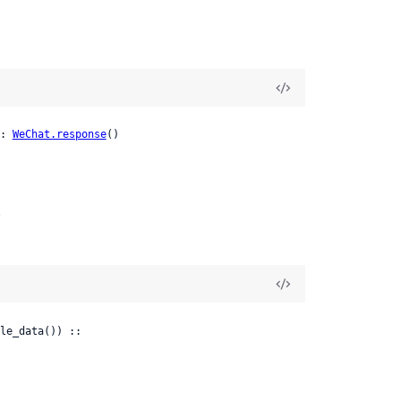
: 
WeChat.response
()
。
le_data()) ::
