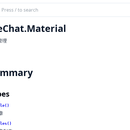
ch
mentation
Chat.Material
at
管理
ummary
pes
le()
章
les()