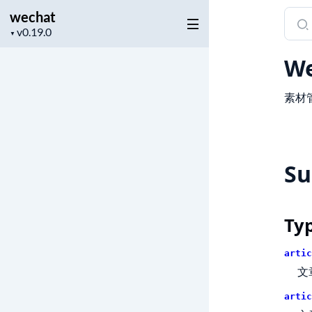
wechat
Sear
Project
docu
▼
version
of
We
wech
素材
S
Ty
artic
文
artic