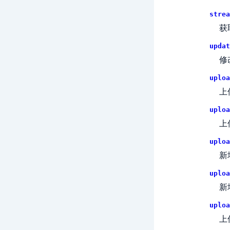
strea
获
updat
修
uploa
上
uploa
上
uploa
新
uploa
新
uploa
上