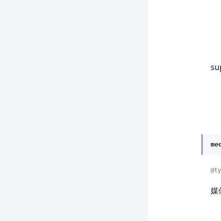
su
me
@ty
媒