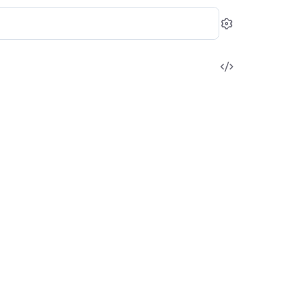
Settings
View
Source