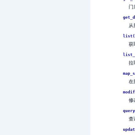
门
get_d
从
list(
获
list_
拉
map_s
在
modif
修
query
查
updat