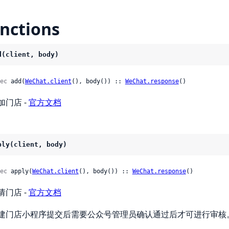
nctions
d(client, body)
ec
 add(
WeChat.client
(), body()) :: 
WeChat.response
()
加门店 -
官方文档
ply(client, body)
ec
 apply(
WeChat.client
(), body()) :: 
WeChat.response
()
请门店 -
官方文档
建门店小程序提交后需要公众号管理员确认通过后才可进行审核
。