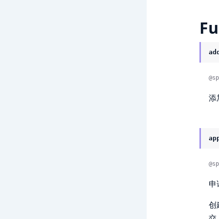
Fu
ad
@sp
添
ap
@sp
申
创
交