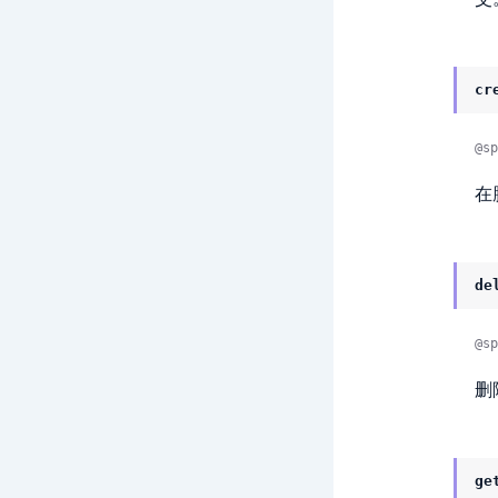
cr
@sp
在
de
@sp
删
ge