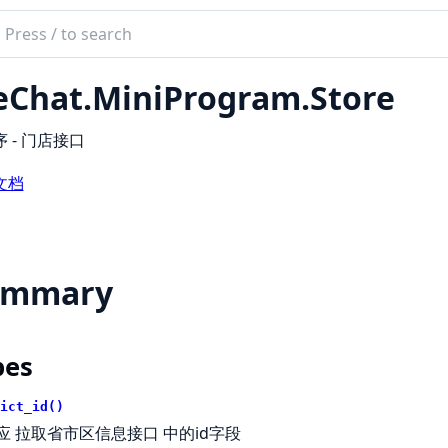
ch
mentation
Chat.MiniProgram.Store
at
 - 门店接口
文档
ummary
pes
ict_id()
应 拉取省市区信息接口 中的id字段