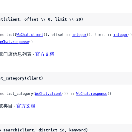
st(client, offset \\ 0, limit \\ 20)
ec
 list(
WeChat.client
(), offset :: 
integer
(), limit :: 
integer
()
eChat.response
()
取门店信息列表 -
官方文档
st_category(client)
ec
 list_category(
WeChat.client
()) :: 
WeChat.response
()
取类目 -
官方文档
p_search(client, district_id, keyword)