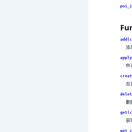
poi_i
Fu
add(c
添
apply
申
creat
在
delet
删
get(c
获
get_c