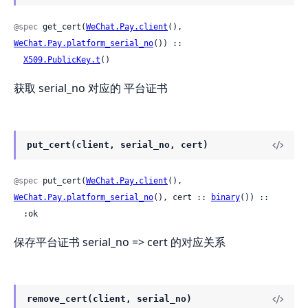
@spec
 get_cert(
WeChat.Pay.client
(), 
WeChat.Pay.platform_serial_no
()) ::

X509.PublicKey.t
()
获取 serial_no 对应的 平台证书
put_cert(client, serial_no, cert)
@spec
 put_cert(
WeChat.Pay.client
(), 
WeChat.Pay.platform_serial_no
(), cert :: 
binary
()) ::

  :ok
保存平台证书 serial_no => cert 的对应关系
remove_cert(client, serial_no)