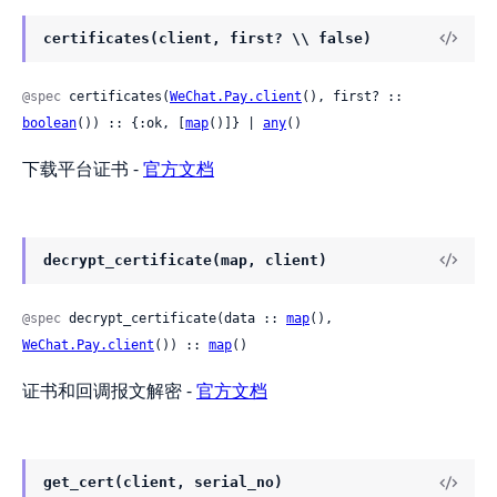
certificates(client, first? \\ false)
@spec
 certificates(
WeChat.Pay.client
(), first? :: 
boolean
()) :: {:ok, [
map
()]} | 
any
()
下载平台证书 -
官方文档
decrypt_certificate(map, client)
@spec
 decrypt_certificate(data :: 
map
(), 
WeChat.Pay.client
()) :: 
map
()
证书和回调报文解密 -
官方文档
get_cert(client, serial_no)