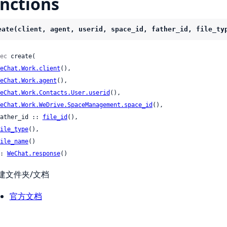
nctions
eate(client, agent, userid, space_id, father_id, file_ty
ec
 create(

eChat.Work.client
(),

eChat.Work.agent
(),

eChat.Work.Contacts.User.userid
(),

eChat.Work.WeDrive.SpaceManagement.space_id
(),

 father_id :: 
file_id
(),

ile_type
(),

ile_name
()

: 
WeChat.response
()
建文件夹/文档
官方文档