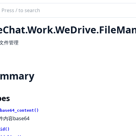
ch
mentation
Chat.Work.WeDrive.FileMa
at
-文件管理
ummary
pes
base64_content()
件内容base64
id()