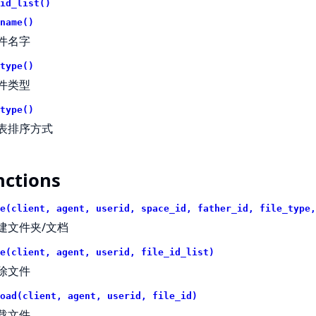
id_list()
name()
件名字
type()
件类型
type()
表排序方式
nctions
e(client, agent, userid, space_id, father_id, file_type,
建文件夹/文档
e(client, agent, userid, file_id_list)
除文件
oad(client, agent, userid, file_id)
载文件