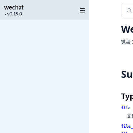
wechat
Sear
Project
docu
▼
version
of
We
wech
微盘
S
Ty
file_
文
file_