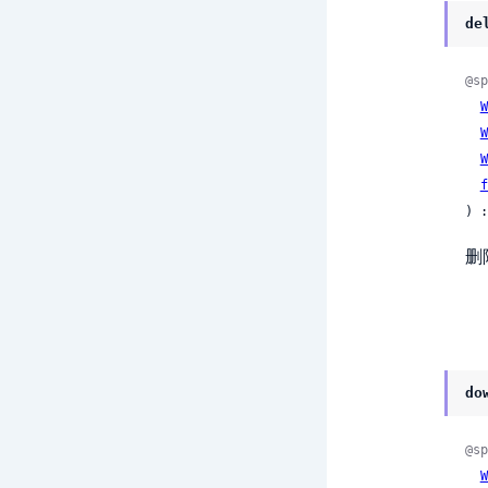
de
@sp
W
W
W
f
) :
删
do
@sp
W