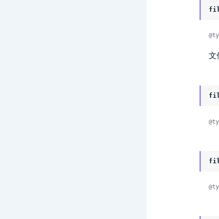
fi
@ty
文
fi
@ty
fi
@ty