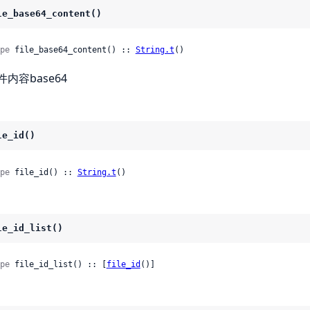
le_base64_content()
pe
 file_base64_content() :: 
String.t
()
件内容base64
le_id()
pe
 file_id() :: 
String.t
()
le_id_list()
pe
 file_id_list() :: [
file_id
()]