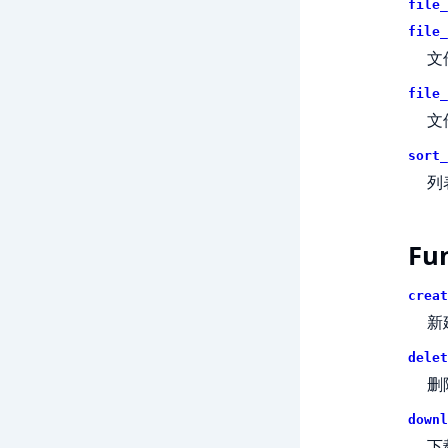
file_
file_
文
file_
文
sort_
列
Fu
creat
新
delet
删
downl
下