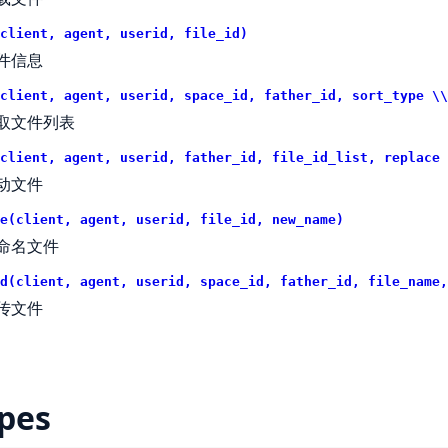
client, agent, userid, file_id)
件信息
client, agent, userid, space_id, father_id, sort_type \\
取文件列表
client, agent, userid, father_id, file_id_list, replace 
动文件
e(client, agent, userid, file_id, new_name)
命名文件
d(client, agent, userid, space_id, father_id, file_name,
传文件
pes