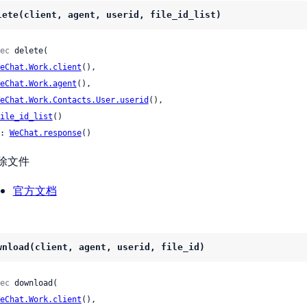
lete(client, agent, userid, file_id_list)
ec
 delete(

eChat.Work.client
(),

eChat.Work.agent
(),

eChat.Work.Contacts.User.userid
(),

ile_id_list
()

: 
WeChat.response
()
除文件
官方文档
wnload(client, agent, userid, file_id)
ec
 download(

eChat.Work.client
(),
