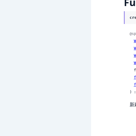
Fu
cr
@sp
W
W
W
W
 
f
f
) :
新