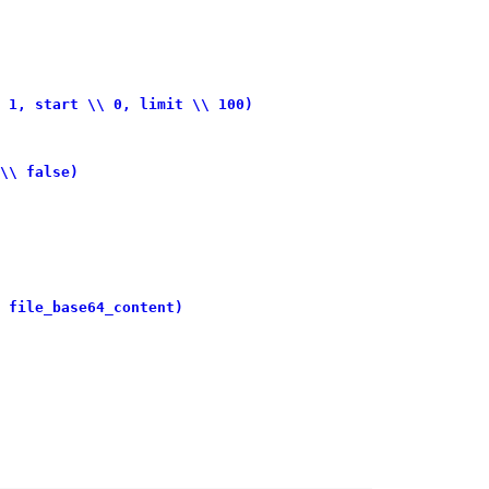
 1, start \\ 0, limit \\ 100)
\\ false)
 file_base64_content)