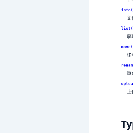
info(
文
list(
获
move(
移
renam
重
uploa
上
Ty